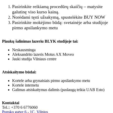
Pasirinkite reikiamą procedūrų skaičių – matysite
galutinę viso kurso kainą.
Norėdami tęsti užsakymą, spustelėkite BUY NOW
Pasirinkite mokėjimo būdą: svetainėje arba studijoje
pirmo apsilankymo metu
Plaukų šalinimas lazeriu BLYK studijoje tai:
Neskausminga
Aleksandrito lazeris Motus AX Moveo
Jauki studija Vilniaus centre
Atsiskaitymo būdai:
Kortele arba grynaisiais pirmo apsilankymo metu
Kortele internetu
Galimas atsiskaitymas dalimis (paslaugą teikia UAB Esto)
Kontaktai
Tel.:: +370 6 6776060
Punsko gatve 6 - 1C, Vilnius