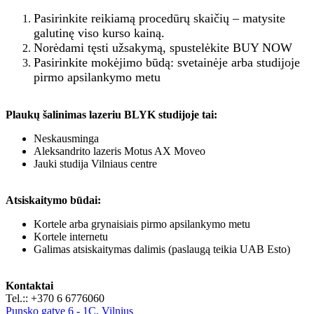
Pasirinkite reikiamą procedūrų skaičių – matysite
galutinę viso kurso kainą.
Norėdami tęsti užsakymą, spustelėkite BUY NOW
Pasirinkite mokėjimo būdą: svetainėje arba studijoje
pirmo apsilankymo metu
Plaukų šalinimas lazeriu BLYK studijoje tai:
Neskausminga
Aleksandrito lazeris Motus AX Moveo
Jauki studija Vilniaus centre
Atsiskaitymo būdai:
Kortele arba grynaisiais pirmo apsilankymo metu
Kortele internetu
Galimas atsiskaitymas dalimis (paslaugą teikia UAB Esto)
Kontaktai
Tel.:: +370 6 6776060
Punsko gatve 6 - 1C, Vilnius